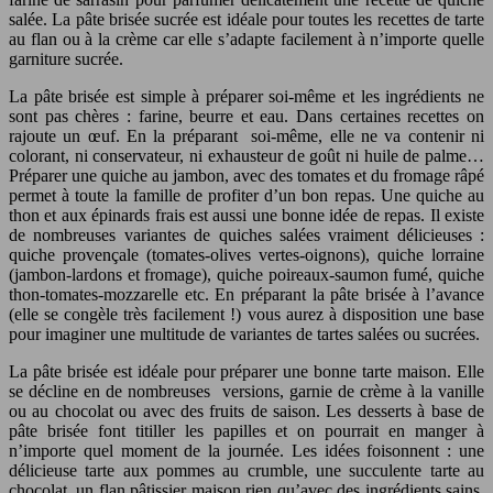
salée. La pâte brisée sucrée est idéale pour toutes les recettes de tarte
au flan ou à la crème car elle s’adapte facilement à n’importe quelle
garniture sucrée.
La pâte brisée est simple à préparer soi-même et les ingrédients ne
sont pas chères : farine, beurre et eau. Dans certaines recettes on
rajoute un œuf. En la préparant soi-même, elle ne va contenir ni
colorant, ni conservateur, ni exhausteur de goût ni huile de palme…
Préparer une quiche au jambon, avec des tomates et du fromage râpé
permet à toute la famille de profiter d’un bon repas. Une quiche au
thon et aux épinards frais est aussi une bonne idée de repas. Il existe
de nombreuses variantes de quiches salées vraiment délicieuses :
quiche provençale (tomates-olives vertes-oignons), quiche lorraine
(jambon-lardons et fromage), quiche poireaux-saumon fumé, quiche
thon-tomates-mozzarelle etc. En préparant la pâte brisée à l’avance
(elle se congèle très facilement !) vous aurez à disposition une base
pour imaginer une multitude de variantes de tartes salées ou sucrées.
La pâte brisée est idéale pour préparer une bonne tarte maison. Elle
se décline en de nombreuses versions, garnie de crème à la vanille
ou au chocolat ou avec des fruits de saison. Les desserts à base de
pâte brisée font titiller les papilles et on pourrait en manger à
n’importe quel moment de la journée. Les idées foisonnent : une
délicieuse tarte aux pommes au crumble, une succulente tarte au
chocolat, un flan pâtissier maison rien qu’avec des ingrédients sains,