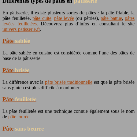
Différentes types de pâtes en
pâtisserie
En pâtisserie, il existe plusieurs sortes de pâtes : la pâte friable, la
pâte feuilletée,
pâte cuite
,
pâte levée
(ou pétries),
pâte battue
,
pâtes
levées feuilletées
. Découvrez plus d’infos en consultant le site
univers-patisserie.fr
.
Pâte
sablée
La pâte sablée en cuisine est considérée comme l’une des pâtes de
base de la pâtisserie.
Pâte
brisée
La différence avec la
pâte brisée traditionnelle
est que la pâte brisée
sans gluten est plus difficile à manipuler.
Pâte
feuilletée
La pâte feuilletée est une technique connue également sous le nom
de
pâte tourée
.
Pâte
sans beurre