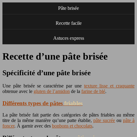
Pâte brisée
Recette facile
Astuces express
Recette d’une pâte brisée
Spécificité d’une pâte brisée
Une pâte brisée se caractérise par une
texture lisse et craquante
obtenue avec le
gluten de l’amidon
de la
farine de blé
.
Différents types de pâtes
friables
La pâte brisée fait partie des catégories de pâtes friables au même
titre de la même manière qu’une patte établie,
pâte sucrée
ou
pâte à
foncer
. À garnir avec des
bonbons et chocolats
.