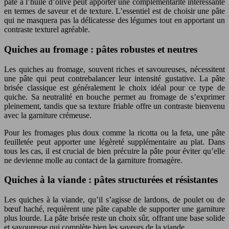
pâte à l’huile d’olive peut apporter une complémentarité intéressante
en termes de saveur et de texture. L’essentiel est de choisir une pâte
qui ne masquera pas la délicatesse des légumes tout en apportant un
contraste texturel agréable.
Quiches au fromage : pâtes robustes et neutres
Les quiches au fromage, souvent riches et savoureuses, nécessitent
une pâte qui peut contrebalancer leur intensité gustative. La pâte
brisée classique est généralement le choix idéal pour ce type de
quiche. Sa neutralité en bouche permet au fromage de s’exprimer
pleinement, tandis que sa texture friable offre un contraste bienvenu
avec la garniture crémeuse.
Pour les fromages plus doux comme la ricotta ou la feta, une pâte
feuilletée peut apporter une légèreté supplémentaire au plat. Dans
tous les cas, il est crucial de bien précuire la pâte pour éviter qu’elle
ne devienne molle au contact de la garniture fromagère.
Quiches à la viande : pâtes structurées et résistantes
Les quiches à la viande, qu’il s’agisse de lardons, de poulet ou de
bœuf haché, requièrent une pâte capable de supporter une garniture
plus lourde. La pâte brisée reste un choix sûr, offrant une base solide
et savoureuse qui complète bien les saveurs de la viande.